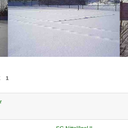
E 1
r