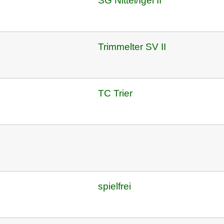
SG Nittel/Igel II
Trimmelter SV II
TC Trier
spielfrei