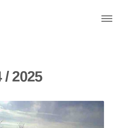
M
 / 2025